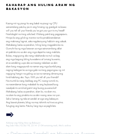
Kaharap ang Huling Araw ng
Bakasyon
Kasing-init ng pisngi ko ang bakal na pisngi ng CPU
samantalang patuloy pa rin ang hinaing ng garalgal na boses:
will you tell all your friends you’ve got your gun to my head?
Nanlalagkit na itong sofa bed. Walang patid ang pagpapawis.
Hinipo ko ang gilid ng monitor na tila pinakikiramdaman
ang makinang lagnat, saka nagdesisyong hablutin ang saksak.
Mahabang laslas sa panahon, hiling kong magpakita ka na.
Gumuhit ka ng mga larawan sa mga astronomikong aklat
at ipakilala mo sa akin ang mga dapat ko nang makilala.
Bukas, magigising ako nang nakahanda na muli sa bag
ang mga bagong biling kuwaderno at lumang kuwento,
at sa sandaling uupo ako sa mesang nakalaan sa akin
alam kong magpupundi na naman ang mga bumbilyang
naging kaibigan ko sa mga gabi na itong pagsingaw ng init
nagiging hangin na galing sa isa na namang dimensyong
hindi kabilang ako. Tayo. Will you tell all your friends?
Na muntik ko nang ibalibag ang PC noong tumirik ito,
na naramdaman kong mababali ko ang keyboard kung
isasalpak ito sa tuhod gamit ang buong puwersa ko?
Mahabang laslas sa panahon, alam ko, na alam mo,
na alam ko ang pinakita mo sa akin noong araw na iyon.
Saliw lamang ng teka at sandali at sige ang bakasyon.
Ang bawat planeta, bilog na may tahimik na hiwa sa gitna.
Tutugtog ang kanta. Patuloy lang tayo sa paghilata.
Kaharap ang Huling Araw ng Bakasyon
Ang Sabi Nila (10/26/19), 23:14 - 21:04 remaining mark, Artist's archive
< Dalawang Sandali ng Hiwaga sa Aurora