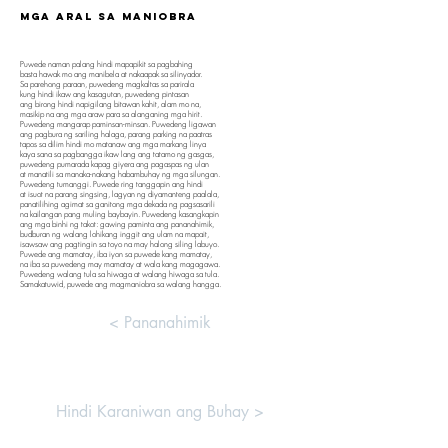
mga aral sa maniobra
Puwede naman palang hindi mapapikit sa pagbahing
basta hawak mo ang manibela at nakaapak sa silinyador.
Sa parehong paraan, puwedeng magkaltas sa parirala
kung hindi ikaw ang kasagutan, puwedeng pintasan
ang birong hindi napigilang bitawan kahit, alam mo na,
masikip na ang mga araw para sa alanganing mga hirit.
Puwedeng mangarap paminsan-minsan. Puwedeng ligawan
ang pagbura ng sariling halaga, parang parking na paatras
tapos sa dilim hindi mo matanaw ang mga markang linya
kaya sana sa pagbangga ikaw lang ang tatamo ng gasgas,
puwedeng pumarada kapag giyera ang pagaspas ng ulan
at manatili sa manaka-nakang habambuhay ng mga silungan.
Puwedeng tumanggi. Puwede ring tanggapin ang hindi
at isuot na parang singsing, lagyan ng diyamanteng paalala,
panatilihing agimat sa ganitong mga dekada ng pagsasarili
na kailangan pang muling baybayin. Puwedeng kasangkapin
ang mga binhi ng takot: gawing paminta ang pananahimik,
budburan ng walang lohikang inggit ang ulam na mapait,
isawsaw ang pagtingin sa toyo na may halong siling labuyo.
Puwede ang mamatay, iba iyon sa puwede kang mamatay,
na iba sa puwedeng may mamatay at wala kang magagawa.
Puwedeng walang tula sa hiwaga at walang hiwaga sa tula.
Samakatuwid, puwede ang magmaniobra sa walang hangga.
< Pananahimik
Hindi Karaniwan ang Buhay >