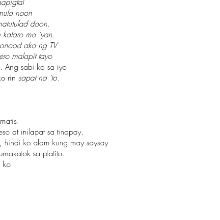
apigtal
mula noon
 matutulad doon
.
kalaro mo ‘yan.
onood ako ng TV
ro malapít tayo
n.
Ang sabi ko sa iyo
o rin
sapat na ‘to.
matis.
o at inilapat sa tinapay.
, hindi ko alam kung may saysay
umakatok sa platito.
n ko