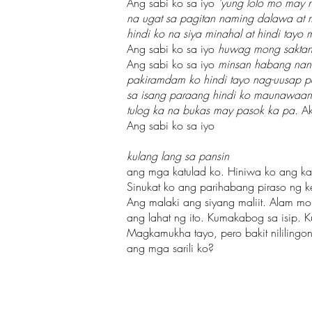
Ang sabi ko sa iyo
‘yung lolo mo may n
na ugat sa pagitan naming dalawa at 
hindi ko na siya minahal at hindi tayo
Ang sabi ko sa iyo
huwag mong saktan 
Ang sabi ko sa iyo
minsan habang nan
pakiramdam ko hindi tayo nag-uusap pe
sa isang paraang hindi ko maunawaa
tulog ka na bukas may pasok ka pa.
Ak
Ang sabi ko sa iyo
kulang lang sa pansin
ang mga katulad ko. Hiniwa ko ang ka
Sinukat ko ang parihabang piraso ng kes
Ang malaki ang siyang maliit. Alam mo
ang lahat ng ito. Kumakabog sa isip. K
Magkamukha tayo, pero bakit nililingo
ang mga sarili ko?