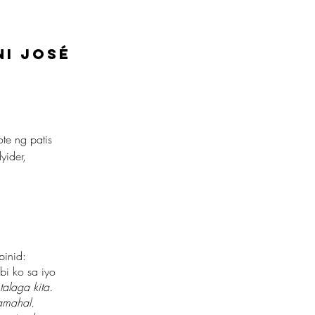
ni José
te ng patis
ider,
pinid:
bi ko sa iyo
alaga kita.
kamahal.