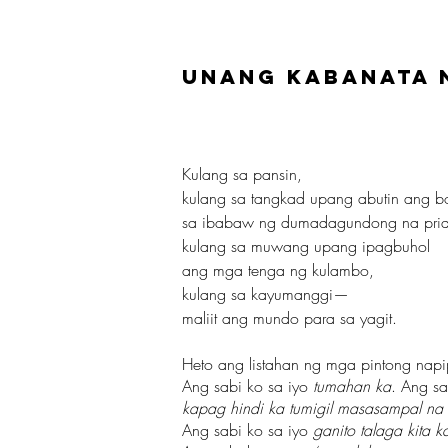
Unang Kabanata 
Kulang sa pansin,
kulang sa tangkad upang abutin ang bo
sa ibabaw ng dumadagundong na pridy
kulang sa muwang upang ipagbuhol
ang mga tenga ng kulambo,
kulang sa kayumanggi—
maliit ang mundo para sa yagit.
Heto ang listahan ng mga pintong napi
Ang sabi ko sa iyo
tumahan ka
. Ang sa
kapag hindi ka tumigil masasampal na t
Ang sabi ko sa iyo
ganito talaga kita 